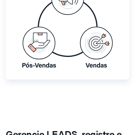
Gerencie LEADS, registre e