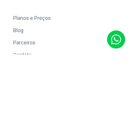
Mais
Planos e Preços
Blog
Parceiros
Contato
Sobre
Política de Privacidade
© Copyright 2026 Eleve CRM.