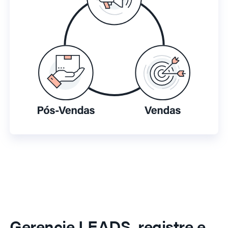
Gerencie LEADS, registre e