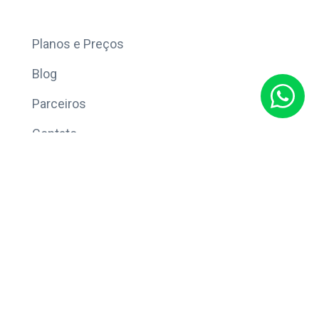
Mais
Planos e Preços
Blog
Parceiros
Contato
Sobre
Política de Privacidade
© Copyright 2026 Eleve CRM.