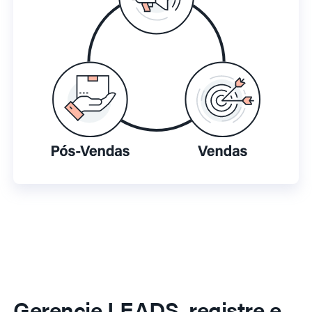
Gerencie LEADS, registre e