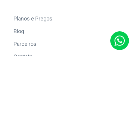
Mais
Planos e Preços
Blog
Parceiros
Contato
Sobre
Política de Privacidade
© Copyright 2026 Eleve CRM.