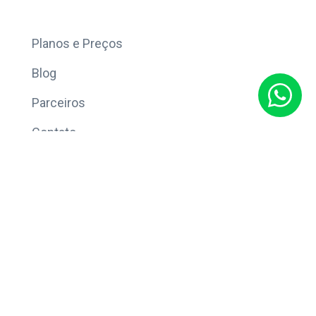
Mais
Planos e Preços
Blog
Parceiros
Contato
Sobre
Política de Privacidade
© Copyright 2026 Eleve CRM.