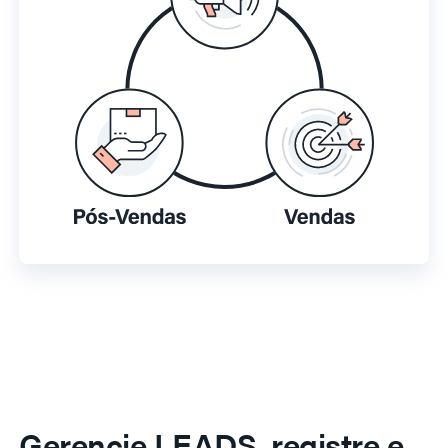
Gerencie LEADS, registre e