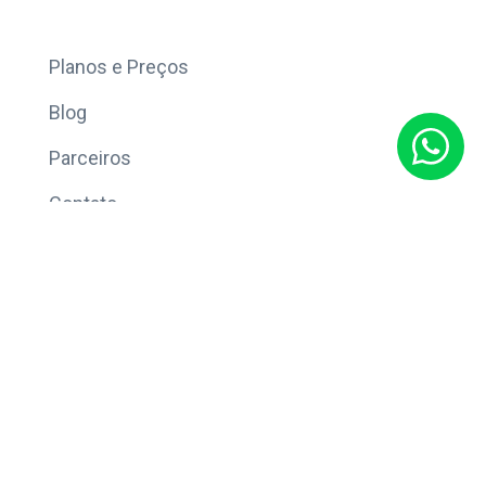
Mais
Planos e Preços
Blog
Parceiros
Contato
Sobre
Política de Privacidade
© Copyright 2026 Eleve CRM.