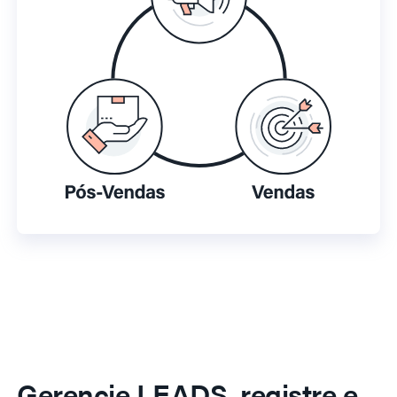
Gerencie LEADS, registre e