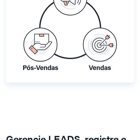
Gerencie LEADS, registre e