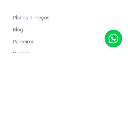
Mais
Planos e Preços
Blog
Parceiros
Contato
Sobre
Política de Privacidade
© Copyright 2026 Eleve CRM.