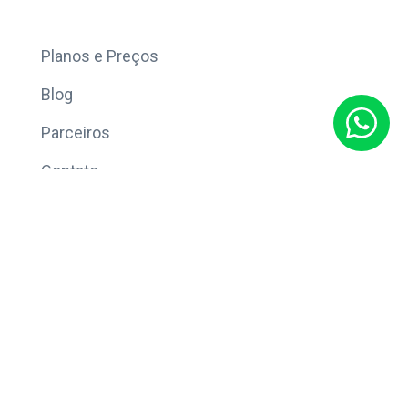
Mais
Planos e Preços
Blog
Parceiros
Contato
Sobre
Política de Privacidade
© Copyright 2026 Eleve CRM.