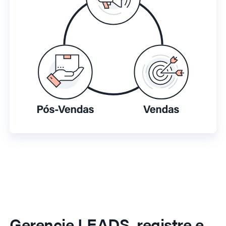
Gerencie LEADS, registre e