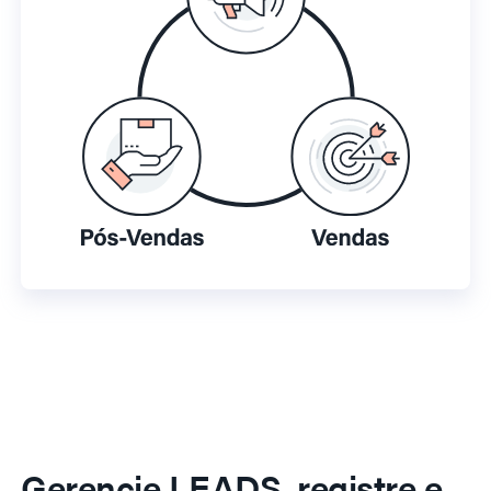
Gerencie LEADS, registre e