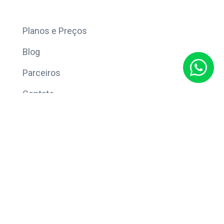
Mais
Planos e Preços
Blog
Parceiros
Contato
Sobre
Política de Privacidade
© Copyright 2026 Eleve CRM.