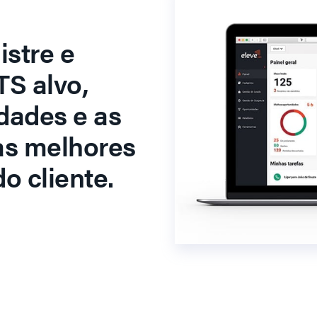
stre e
S alvo,
dades e as
as melhores
o cliente.