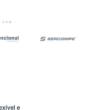
E CRM
xível e