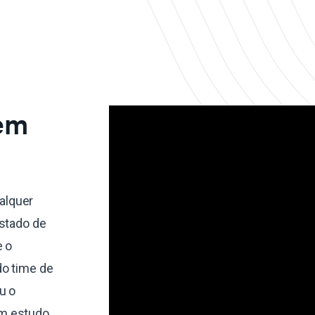
 em
alquer
estado de
e o
do time de
u o
um estudo