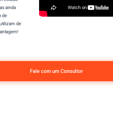
as ainda
o de
utilizam de
vantagem!
Fale com um Consultor