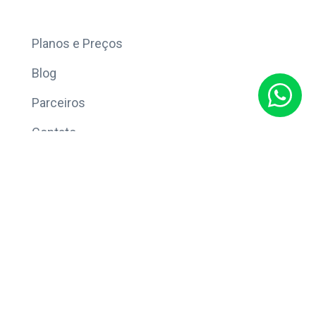
Mais
Planos e Preços
Blog
Parceiros
Contato
Sobre
Política de Privacidade
© Copyright 2026 Eleve CRM.