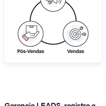
Gerencie LEADS, registre e