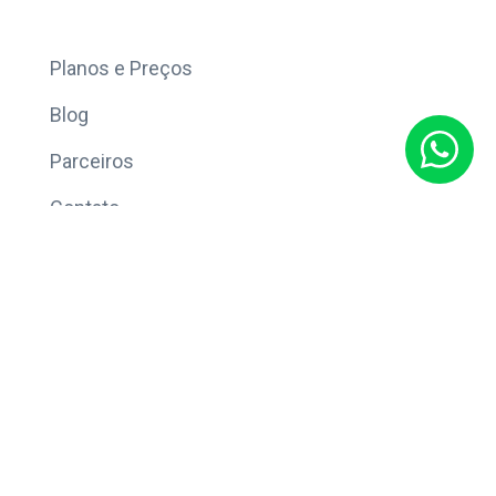
Mais
Planos e Preços
Blog
Parceiros
Contato
Sobre
Política de Privacidade
© Copyright 2026 Eleve CRM.