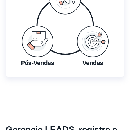
Gerencie LEADS, registre e