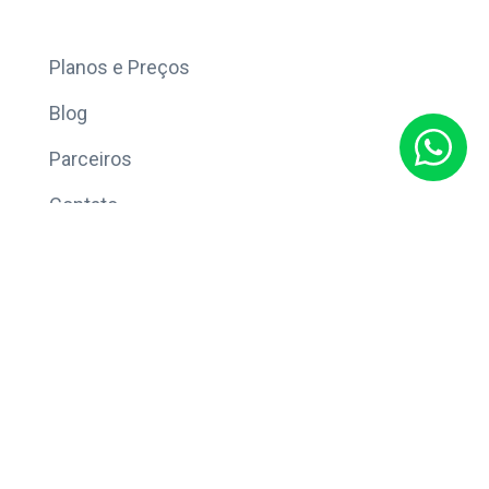
Mais
Planos e Preços
Blog
Parceiros
Contato
Sobre
Política de Privacidade
© Copyright 2026 Eleve CRM.