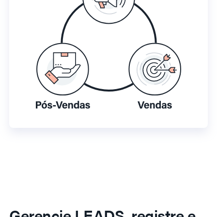
Gerencie LEADS, registre e