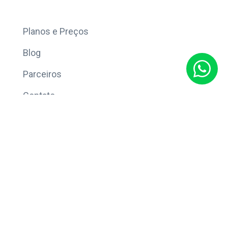
Mais
Planos e Preços
Blog
Parceiros
Contato
Sobre
Política de Privacidade
© Copyright 2026 Eleve CRM.