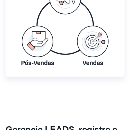
Gerencie LEADS, registre e