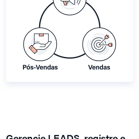
Gerencie LEADS, registre e