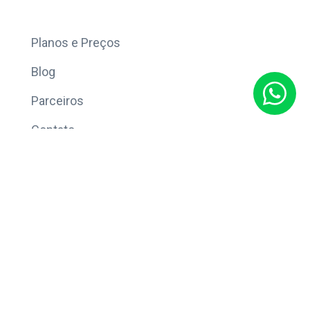
Mais
Planos e Preços
Blog
Parceiros
Contato
Sobre
Política de Privacidade
© Copyright 2026 Eleve CRM.