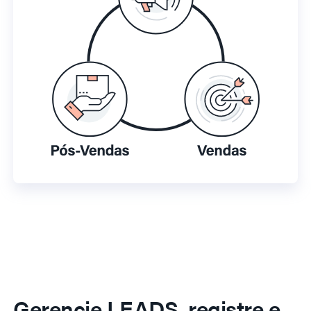
Gerencie LEADS, registre e