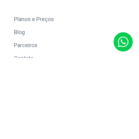
Mais
Planos e Preços
Blog
Parceiros
Contato
Sobre
Política de Privacidade
© Copyright 2026 Eleve CRM.