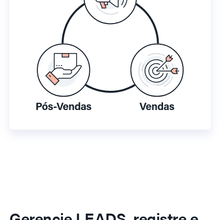
Gerencie LEADS, registre e