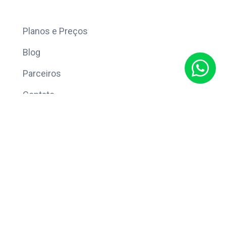
Mais
Planos e Preços
Blog
Parceiros
Contato
Sobre
Política de Privacidade
© Copyright 2026 Eleve CRM.