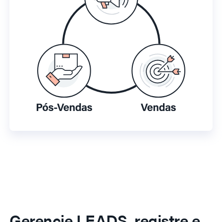
Gerencie LEADS, registre e