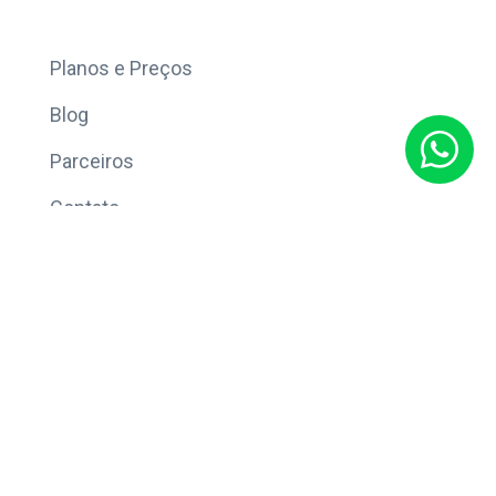
Mais
Planos e Preços
Blog
Parceiros
Contato
Sobre
Política de Privacidade
© Copyright 2026 Eleve CRM.