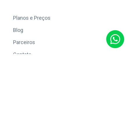
Mais
Planos e Preços
Blog
Parceiros
Contato
Sobre
Política de Privacidade
© Copyright 2026 Eleve CRM.