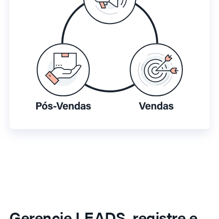
Gerencie LEADS, registre e