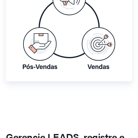
Gerencie LEADS, registre e