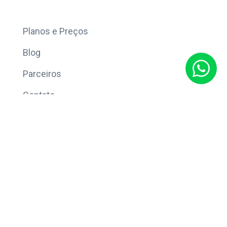
Mais
Planos e Preços
Blog
Parceiros
Contato
Sobre
Política de Privacidade
© Copyright 2026 Eleve CRM.