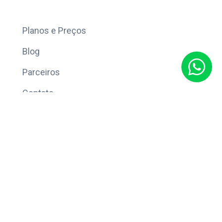
Mais
Planos e Preços
Blog
Parceiros
Contato
Sobre
Política de Privacidade
© Copyright 2026 Eleve CRM.