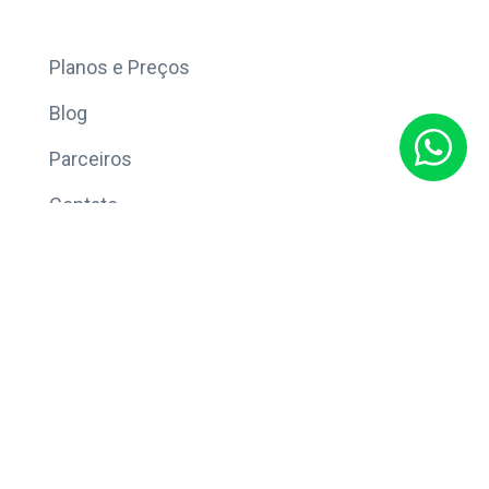
Mais
Planos e Preços
Blog
Parceiros
Contato
Sobre
Política de Privacidade
© Copyright 2026 Eleve CRM.