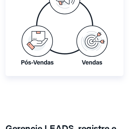
Gerencie LEADS, registre e