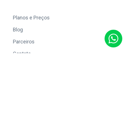
Mais
Planos e Preços
Blog
Parceiros
Contato
Sobre
Política de Privacidade
© Copyright 2026 Eleve CRM.