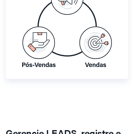
Gerencie LEADS, registre e