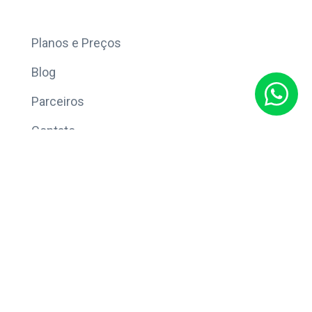
Mais
Planos e Preços
Blog
Parceiros
Contato
Sobre
Política de Privacidade
© Copyright 2026 Eleve CRM.