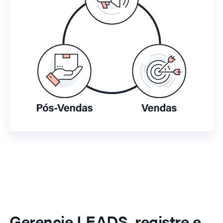
Gerencie LEADS, registre e