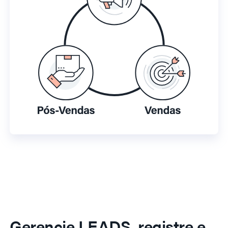
Gerencie LEADS, registre e