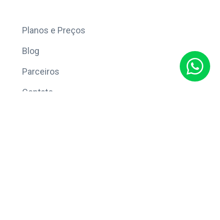
Mais
Planos e Preços
Blog
Parceiros
Contato
Sobre
Política de Privacidade
© Copyright 2026 Eleve CRM.