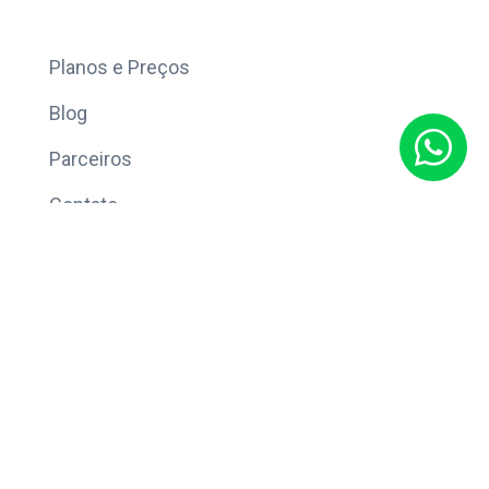
Mais
Planos e Preços
Blog
Parceiros
Contato
Sobre
Política de Privacidade
© Copyright 2026 Eleve CRM.