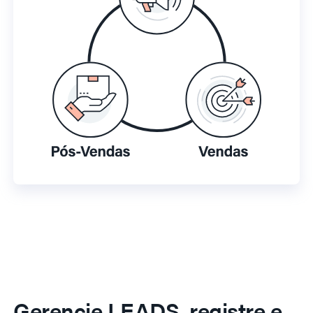
Gerencie LEADS, registre e