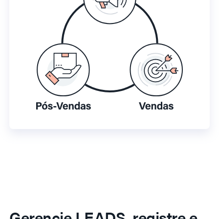
Gerencie LEADS, registre e