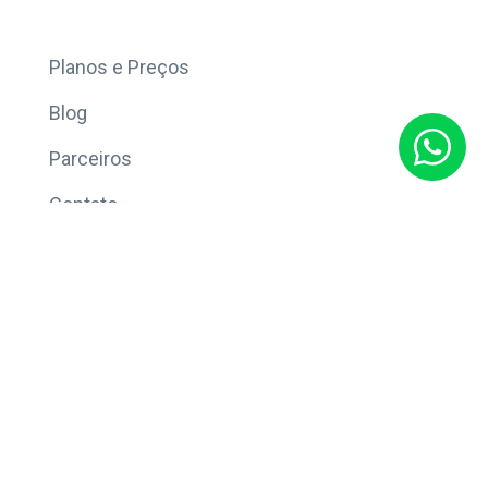
Mais
Planos e Preços
Blog
Parceiros
Contato
Sobre
Política de Privacidade
© Copyright 2026 Eleve CRM.