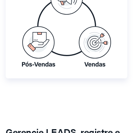
Gerencie LEADS, registre e