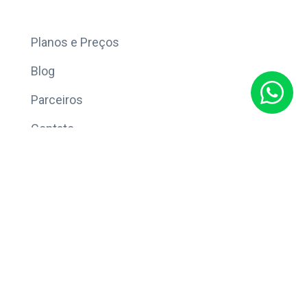
Mais
Planos e Preços
Blog
Parceiros
Contato
Sobre
Política de Privacidade
© Copyright 2026 Eleve CRM.