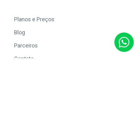
Mais
Planos e Preços
Blog
Parceiros
Contato
Sobre
Política de Privacidade
© Copyright 2026 Eleve CRM.