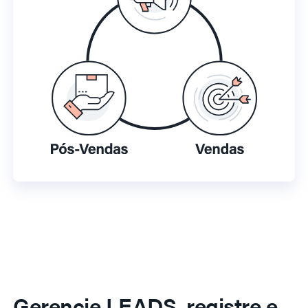
Gerencie LEADS, registre e