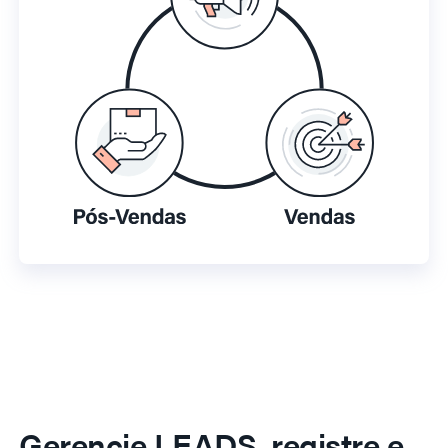
Gerencie LEADS, registre e