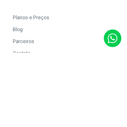
Mais
Planos e Preços
Blog
Parceiros
Contato
Sobre
Política de Privacidade
© Copyright 2026 Eleve CRM.