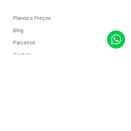
Mais
Planos e Preços
Blog
Parceiros
Contato
Sobre
Política de Privacidade
© Copyright 2026 Eleve CRM.