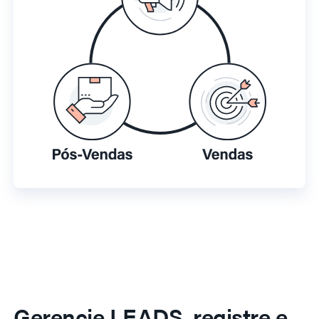
Gerencie LEADS, registre e