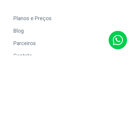
Mais
Planos e Preços
Blog
Parceiros
Contato
Sobre
Política de Privacidade
© Copyright 2026 Eleve CRM.