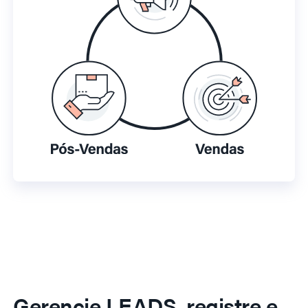
Gerencie LEADS, registre e