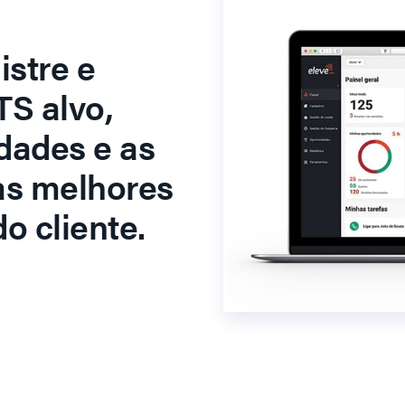
stre e
S alvo,
dades e as
as melhores
o cliente.