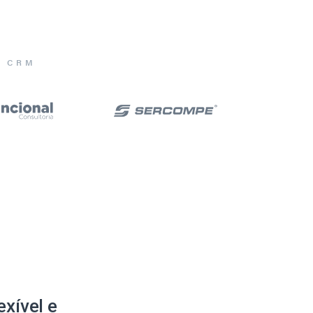
E CRM
xível e