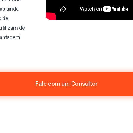
as ainda
o de
utilizam de
vantagem!
Fale com um Consultor