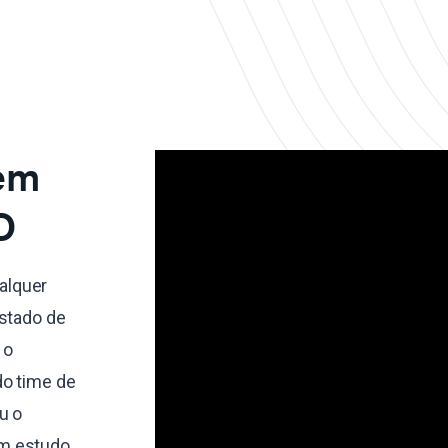
 em
O
alquer
estado de
 o
do time de
u o
um estudo