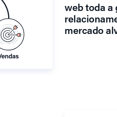
web toda a 
relacionam
mercado alv