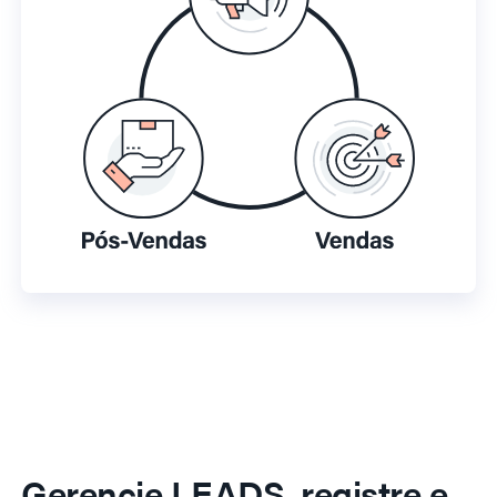
Gerencie LEADS, registre e