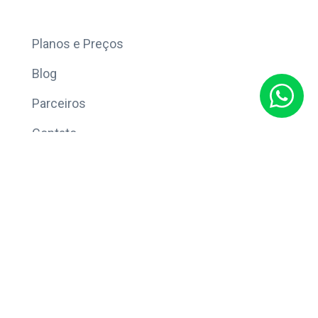
Mais
Planos e Preços
Blog
Parceiros
Contato
Sobre
Política de Privacidade
© Copyright 2026 Eleve CRM.