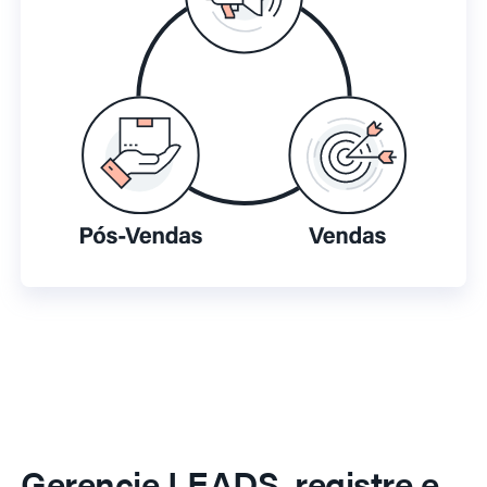
Gerencie LEADS, registre e