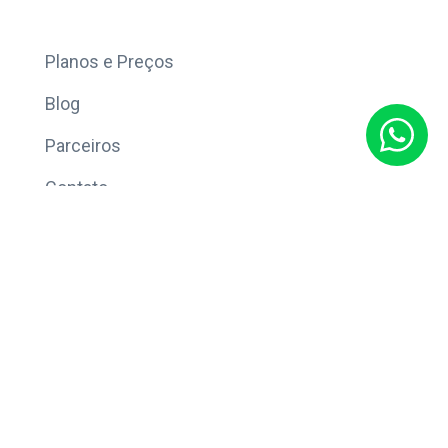
Mais
Planos e Preços
Blog
Parceiros
Contato
Sobre
Política de Privacidade
© Copyright 2026 Eleve CRM.