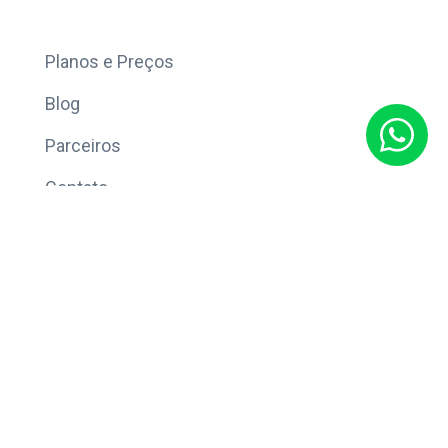
Mais
Planos e Preços
Blog
Parceiros
Contato
Sobre
Política de Privacidade
© Copyright 2026 Eleve CRM.