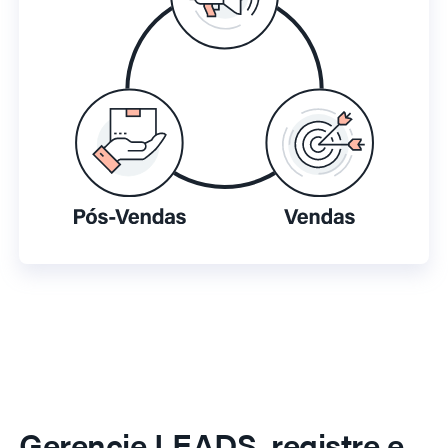
Gerencie LEADS, registre e