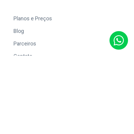
Mais
Planos e Preços
Blog
Parceiros
Contato
Sobre
Política de Privacidade
© Copyright 2026 Eleve CRM.