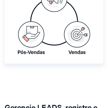
Gerencie LEADS, registre e