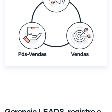
Gerencie LEADS, registre e