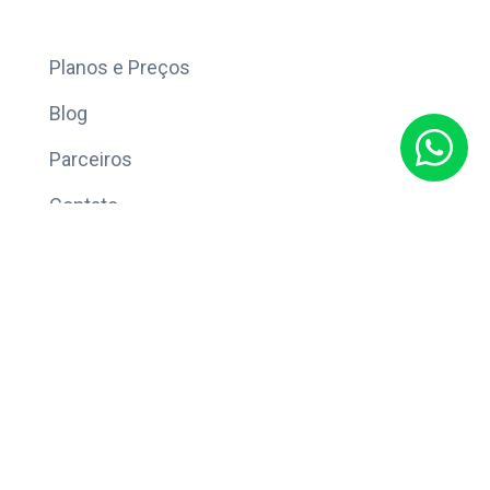
Mais
Planos e Preços
Blog
Parceiros
Contato
Sobre
Política de Privacidade
© Copyright 2026 Eleve CRM.