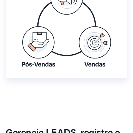
Gerencie LEADS, registre e