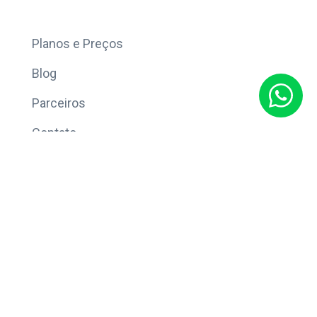
Mais
Planos e Preços
Blog
Parceiros
Contato
Sobre
Política de Privacidade
© Copyright 2026 Eleve CRM.