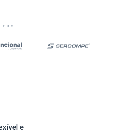
E CRM
xível e