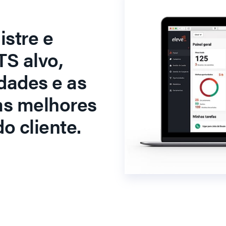
stre e
S alvo,
dades e as
as melhores
o cliente.