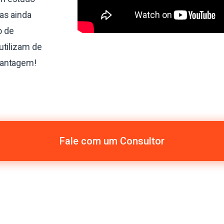
as ainda
o de
utilizam de
vantagem!
Fale com um Consultor