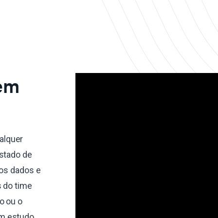
 em
alquer
estado de
dos dados e
s do time
o ou o
um estudo