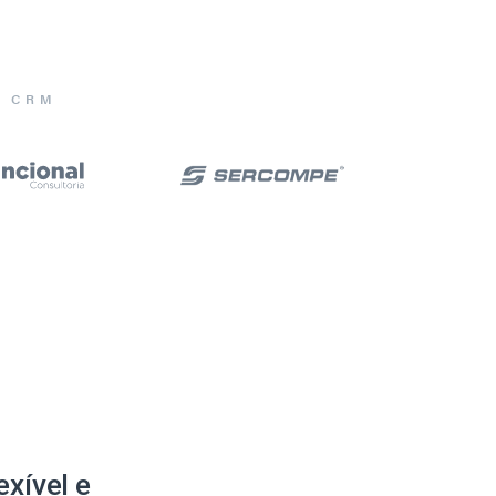
E CRM
xível e