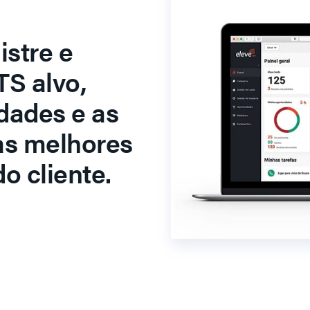
stre e
S alvo,
dades e as
as melhores
o cliente.