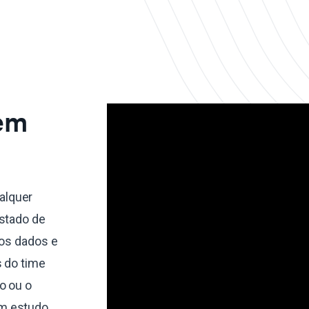
 em
alquer
estado de
dos dados e
s do time
o ou o
um estudo