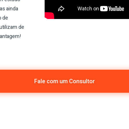
as ainda
o de
utilizam de
vantagem!
Fale com um Consultor