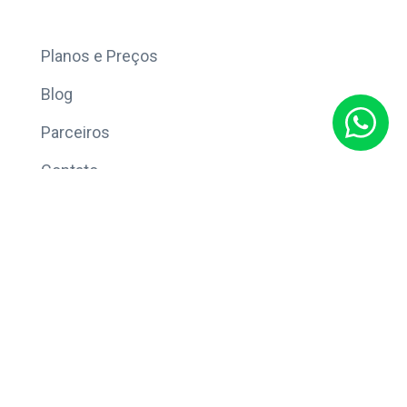
Mais
Planos e Preços
Blog
Parceiros
Contato
Sobre
Política de Privacidade
© Copyright 2026 Eleve CRM.