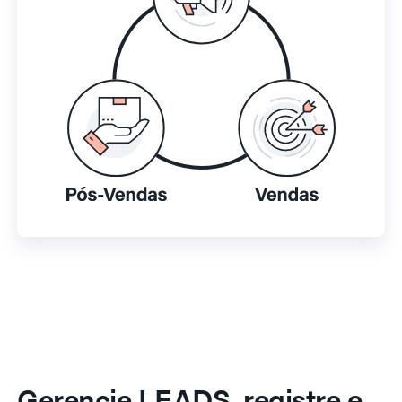
Gerencie LEADS, registre e