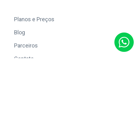
Mais
Planos e Preços
Blog
Parceiros
Contato
Sobre
Política de Privacidade
© Copyright 2026 Eleve CRM.