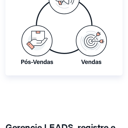
Gerencie LEADS, registre e