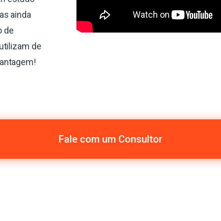
as ainda
o de
utilizam de
vantagem!
Fale com um Consultor