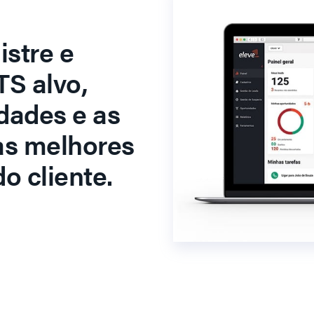
stre e
S alvo,
dades e as
as melhores
o cliente.