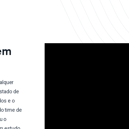
 em
alquer
estado de
dos e o
do time de
u o
um estudo