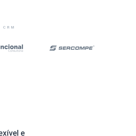
E CRM
xível e