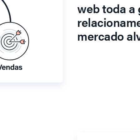
web toda a 
relacionam
mercado alv