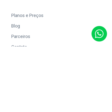
Mais
Planos e Preços
Blog
Parceiros
Contato
Sobre
Política de Privacidade
© Copyright 2026 Eleve CRM.