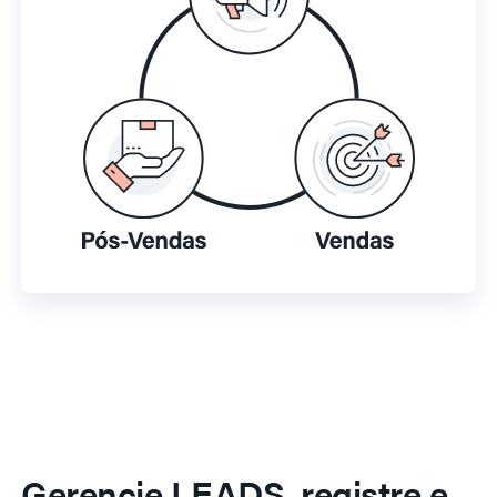
Gerencie LEADS, registre e