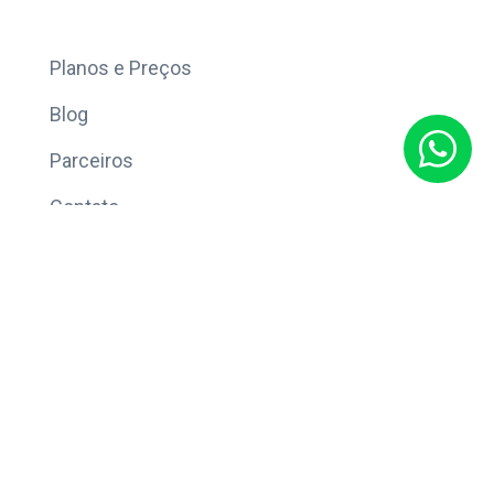
Mais
Planos e Preços
Blog
Parceiros
Contato
Sobre
Política de Privacidade
© Copyright 2026 Eleve CRM.