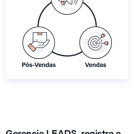
Gerencie LEADS, registre e