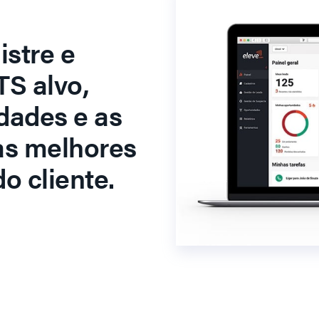
stre e
S alvo,
dades e as
as melhores
o cliente.