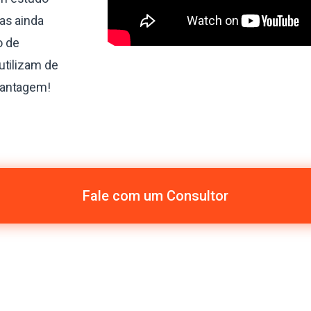
as ainda
o de
utilizam de
vantagem!
Fale com um Consultor