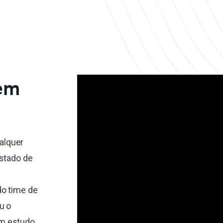
 em
alquer
estado de
do time de
u o
um estudo