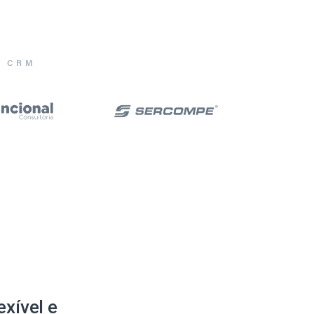
E CRM
xível e