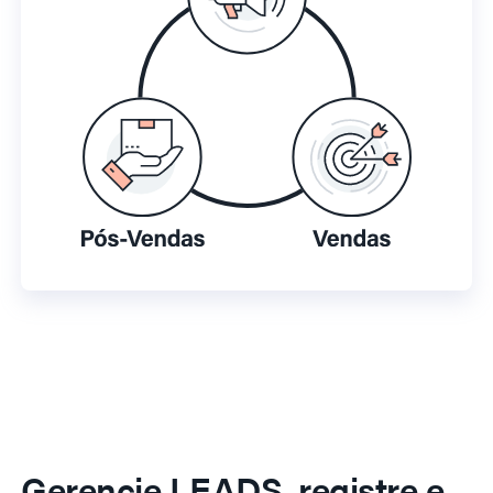
Gerencie LEADS, registre e