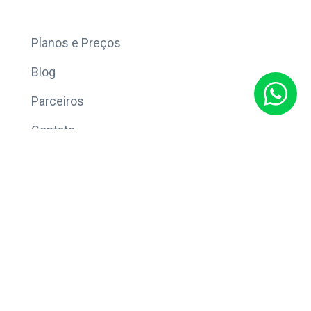
Mais
Planos e Preços
Blog
Parceiros
Contato
Sobre
Política de Privacidade
© Copyright 2026 Eleve CRM.