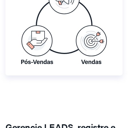
Gerencie LEADS, registre e