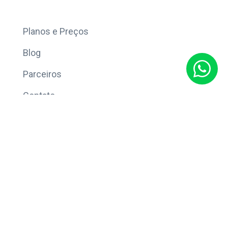
Mais
Planos e Preços
Blog
Parceiros
Contato
Sobre
Política de Privacidade
© Copyright 2026 Eleve CRM.