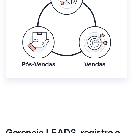
Gerencie LEADS, registre e