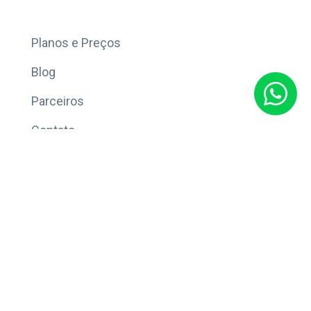
Mais
Planos e Preços
Blog
Parceiros
Contato
Sobre
Política de Privacidade
© Copyright 2026 Eleve CRM.