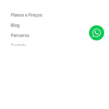
Mais
Planos e Preços
Blog
Parceiros
Contato
Sobre
Política de Privacidade
© Copyright 2026 Eleve CRM.