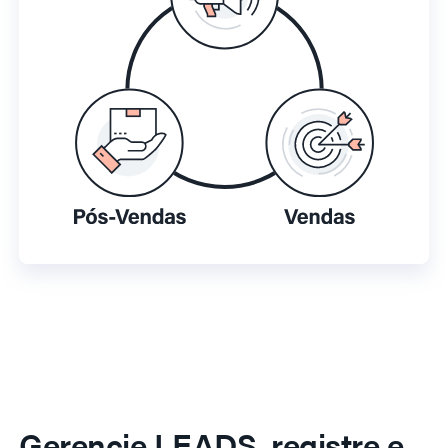
Gerencie LEADS, registre e